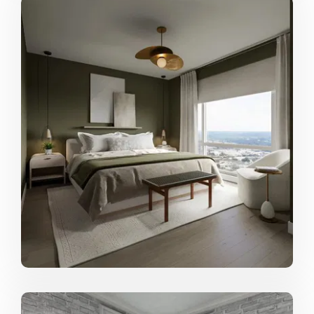
Describe tu proyecto ideal:
Me encanta trabajar en casas que están en áreas
escénicas. Ya sea junto al agua o con vistas a
montañas. Pero lo más importante es que mi proyecto
ideal es aquel en el que entiendo completamente la
visión de diseño de mis clientes. Uno donde puedo
tomar todo lo que me han dado para describir lo que
desean en su espacio y poder expresarlo y mostrarlo
en el diseño que amarán y disfrutarán durante mucho
tiempo.