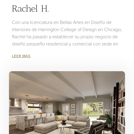
Rachel H.
Con una licenciatura en Bellas Artes en Diseño de
Interiores de Harrington College of Design en Chicago,
Rachel ha pasado a establecer su propio negocio de
diseño pequeño residencial y comercial con sede en
el Medio Oeste (MI). Su experiencia incluye trabajar
LEER MÁS
con diversas firmas de arquitectura, contratistas,
compañías de gabinetes, constructores y diseñadores.
Rachel ha desarrollado un ojo agudo para el diseño
con su atención a los detalles. Su pasión por
transformar una habitación con luz y texturas es
evidente en los espacios que diseña, haciendo que
cada habitación sea atemporal y funcional.
¿De dónde obtienes la mayor parte de tu
inspiración?
La mayoría de mi inspiración proviene de los lugares a