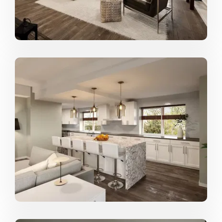
los que voy y veo. Hay tantas maneras de encontrar
inspiración; incluso puede ser al quedarse en un hotel.
Es durante esos momentos en los que puedo ver
cómo otros diseñan espacios y su funcionalidad, y a
partir de ahí puedo tomar mi experiencia de "vivirlo"
para entender mejor qué funciona o no en un espacio.
El mundo está lleno de inspiración siempre y cuando
estés abierto a ella.
Sabemos que te encanta diseñar, pero
¿qué es lo que más te gusta de ello?
La creatividad que puedo aportar a una habitación. Me
encanta poder transformar un espacio para que sea
visualmente atractivo además de funcional y práctico
para mis clientes. Usar texturas, diferentes paletas de
colores, iluminación, formas y piezas hermosas que
reflejen la personalidad y visión de mis clientes es
emocionante para mí. Quiero crear diseños que
también inspiren a otros.