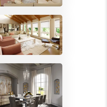
er
e
 Si