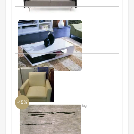
Furnillion
coffee table
W47" x D23.5" x H13.5"
PIDE Y AHORRA
armchairs
PIDE Y AHORRA
-15%
Bashian Rugs Greenwich Ratna Grey Rug
DwellStudio
7'9" x 9'9"
PIDE Y AHORRA