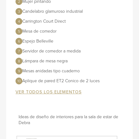
Mujer pintando
2
Candelabro glamuroso industrial
3
Carrington Court Direct
4
Mesa de comedor
5
Espejo Belleville
6
Servidor de comedor a medida
7
Lámpara de mesa negra
8
Mesas anidadas tipo cuaderno
9
Aplique de pared ET2 Conico de 2 luces
10
VER TODOS LOS ELEMENTOS
Ideas de diseño de interiores para la sala de estar de
Debra