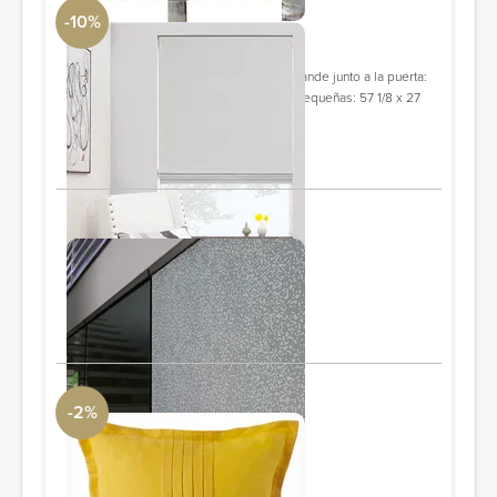
-10%
Flat Roman Shade
The Shade Store
puerta: 32.5"x85.75 ($361) ventana grande junto a la puerta:
38.34"x57.5" ($463) 2 ventanas más pequeñas: 57 1/8 x 27
7/8 ($281 c/u)
PIDE Y AHORRA
2 Jane
Emma Jeffs Pixel Adhesive Film
95 3/8" x 19"
PIDE Y AHORRA
-2%
Company C Harper Linen Pillow
AllModern
22"x22"
PIDE Y AHORRA