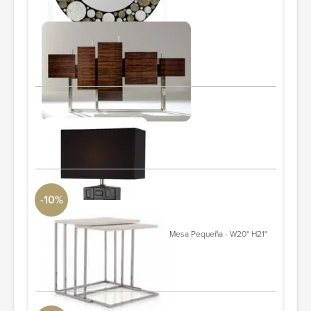
Bespoke dining server
54"x...
PIDE Y AHORRA
Black table lamp
PIDE Y AHORRA
-10%
Notebook nesting tables
Lazzoni
Mesa Grande - W22" H22" D15" Mesa Pequeña - W20" H21"
D14"
PIDE Y AHORRA