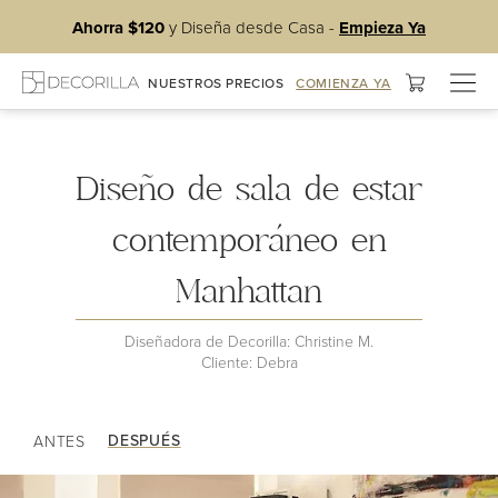
Ahorra $120
y Diseña desde Casa -
Empieza Ya
Alter
NUESTROS PRECIOS
COMIENZA YA
Sala de estar de Debra
nave
Diseño de sala de estar
contemporáneo en
Manhattan
Diseñadora de Decorilla: Christine M.
Cliente: Debra
DESPUÉS
ANTES