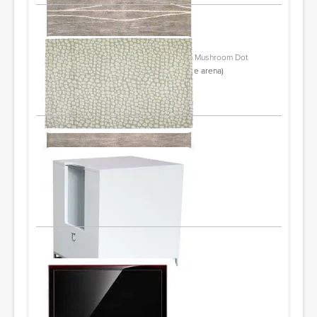
Cats Rule
Cats Rule Full Size Perfect Litter Mat - Mushroom Dot
25"x40" (se ajusta debajo de la caja de arena)
PIDE Y AHORRA
Modern cat
Litter Box Hider
21.5? L 18.5? W 20.75? H
PIDE Y AHORRA
Samsung
Flatscreen TV
42"
PIDE Y AHORRA