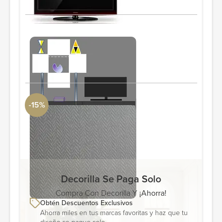
Bespoke TV media unit
106" de ancho
PIDE Y AHORRA
-15%
Textured wallpaper
Graham & Brown
PIDE Y AHORRA
Decorilla Se Paga Solo
Compra Con Decorilla Y
¡Ahorra!
Obtén Descuentos Exclusivos
Ahorra miles en tus marcas favoritas y haz que tu
diseño se pague solo.