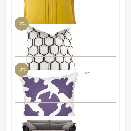
-2%
Inhabit Estrella Plinko Synthetic Pillow
AllModern
18"x18"
PIDE Y AHORRA
-2%
Balanced Design Hand Printed Shade Pillow
AllModern
16"x16"
PIDE Y AHORRA
Natuzzi sofa
PIDE Y AHORRA