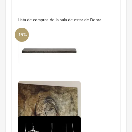
Lista de compras de la sala de estar de Debra
-15%
Eurostyle Barbie Shelf
DwellStudio
43"
PIDE Y AHORRA
Woman painting
PIDE Y AHORRA
Industrial Glam chandelier
PIDE Y AHORRA