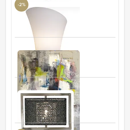
-2%
ET2 Conico 2 Light Wall Sconce
AllModern
20"x9"x3"
PIDE Y AHORRA
Modern art painting
60"x48"
PIDE Y AHORRA
Framberg
Floor lamp
14 sq." x 62"
PIDE Y AHORRA