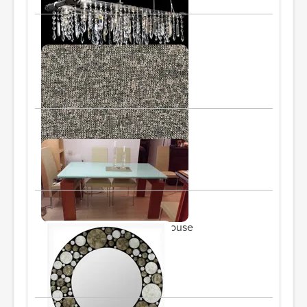
Carrington Court Direct
Carrington Court Direct
PIDE Y AHORRA
Dining table
PIDE Y AHORRA
Modern Furniture Warehouse
Belleville Mirror
31.5"H x 31.5"W
PIDE Y AHORRA