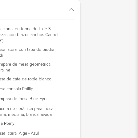
ccional en forma de L de 3
ezas con brazos anchos Carmel
2")
sa lateral con tapa de piedra
li
mpara de mesa geométrica
ralina
sa de café de roble blanco
sa consola Phillip
mpara de mesa Blue Eyes
ceta de cerámica para mesa
ana, mediana, blanca lavada
lla Romy
sa lateral Alga - Azul