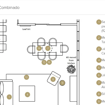
 Combinado
Se
1
pi
(11
Me
2
Tat
Lá
3
Ca
Me
4
Me
5
Lá
6
Ma
7
Al
Si
8
Me
9