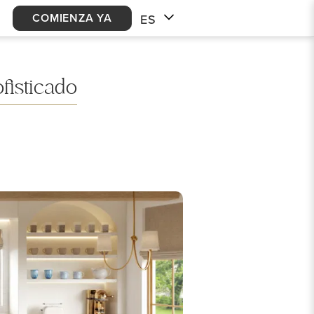
COMIENZA YA
ES
isticado