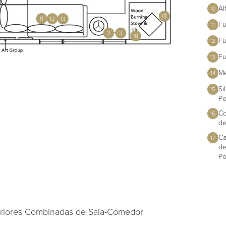
Al
10
Fu
11
Fu
12
Fu
13
Me
14
Si
15
Pe
Co
16
de
Ca
17
de
Po
teriores Combinadas de Sala-Comedor