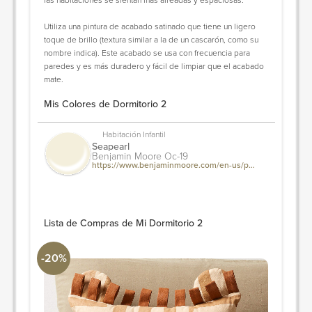
Utiliza una pintura de acabado satinado que tiene un ligero
toque de brillo (textura similar a la de un cascarón, como su
nombre indica). Este acabado se usa con frecuencia para
paredes y es más duradero y fácil de limpiar que el acabado
mate.
Mis Colores de Dormitorio 2
Habitación Infantil
Seapearl
Benjamin Moore Oc-19
https://www.benjaminmoore.com/en-us/paint-colors/color/oc-19/seapearl
Lista de Compras de Mi Dormitorio 2
-20%
Lion Face Striped Embroidered Kids Throw Pillow
Jaipur Living
Ancho: 16" Profundidad: 16"
PIDE Y AHORRA