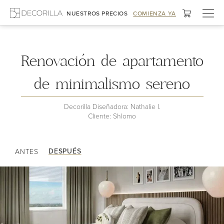
Alter
NUESTROS PRECIOS
COMIENZA YA
nave
Mi Oficina en Casa/Pequeña Oficina
Renovación de apartamento
de minimalismo sereno
Decorilla Diseñadora: Nathalie I.
Cliente: Shlomo
DESPUÉS
ANTES