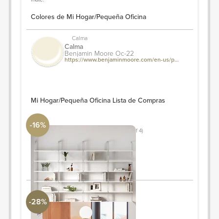
Colores de Mi Hogar/Pequeña Oficina
Calma
Calma
Benjamin Moore Oc-22
https://www.benjaminmoore.com/en-us/paint-colors/color/oc-22/calm
Mi Hogar/Pequeña Oficina Lista de Compras
-16%
6-Shelf Ladder Bookshelf White (Set of 4)
CB2
Juego de 4
PIDE Y AHORRA
-28%
Moon Floor Lamp - Gold
Revelation