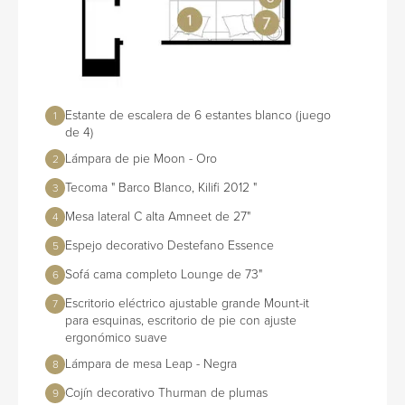
Estante de escalera de 6 estantes blanco (juego
1
de 4)
Lámpara de pie Moon - Oro
2
Tecoma " Barco Blanco, Kilifi 2012 "
3
Mesa lateral C alta Amneet de 27"
4
Espejo decorativo Destefano Essence
5
Sofá cama completo Lounge de 73"
6
Escritorio eléctrico ajustable grande Mount-it
7
para esquinas, escritorio de pie con ajuste
ergonómico suave
Lámpara de mesa Leap - Negra
8
Cojín decorativo Thurman de plumas
9