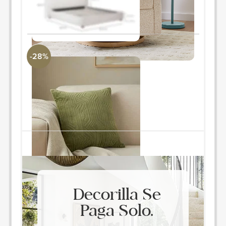
Rey
PIDE Y AHORRA
-28%
Grilo Velvet Pillow - Emerald
Surya Collection
2"Al x 19"An x 19"L
Cantidad: 2
PIDE Y AHORRA
Decorilla Se
Paga Solo.