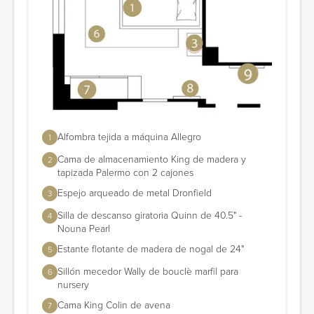
Alfombra tejida a máquina Allegro
1
Cama de almacenamiento King de madera y
2
tapizada Palermo con 2 cajones
Espejo arqueado de metal Dronfield
3
Silla de descanso giratoria Quinn de 40.5" -
4
Nouna Pearl
Estante flotante de madera de nogal de 24"
5
Sillón mecedor Wally de bouclè marfil para
6
nursery
Cama King Colin de avena
7