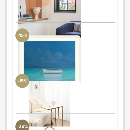
61.5"H x 9"Diámetro
PIDE Y AHORRA
-15%
Tecoma " White Boat, Kilifi 2012 "
DwellStudio
30" H x 30" W
PIDE Y AHORRA
-15%
Amneet 27" Tall C End Table
DwellStudio
27'' H X 18.5'' W X 12.3'' D
PIDE Y AHORRA
-28%
Destefano Essence Accent Mirror