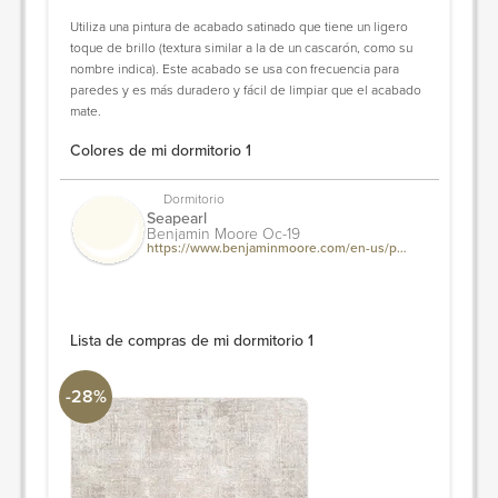
Utiliza una pintura de acabado satinado que tiene un ligero
toque de brillo (textura similar a la de un cascarón, como su
nombre indica). Este acabado se usa con frecuencia para
paredes y es más duradero y fácil de limpiar que el acabado
mate.
Colores de mi dormitorio 1
Dormitorio
Seapearl
Benjamin Moore Oc-19
https://www.benjaminmoore.com/en-us/paint-colors/color/oc-19/seapearl
Lista de compras de mi dormitorio 1
-28%
Allegro Machine Woven Rug
Surya Collection
10'0.08" L x 7'10.49" An
PIDE Y AHORRA