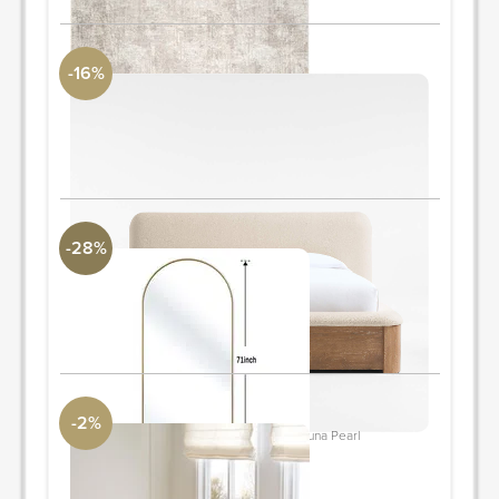
-16%
Palermo Wood & Upholstered 2-Drawer King Storage Bed
Crate and Barrel
Rey
PIDE Y AHORRA
-28%
Dronfield Metal Arch Mirror
Revelation
71" x 30"
PIDE Y AHORRA
-2%
Quinn 40.5" Swivel Lounge Chair - Nouna Pearl
Article
29"Al x 34"An x 42"L
PIDE Y AHORRA