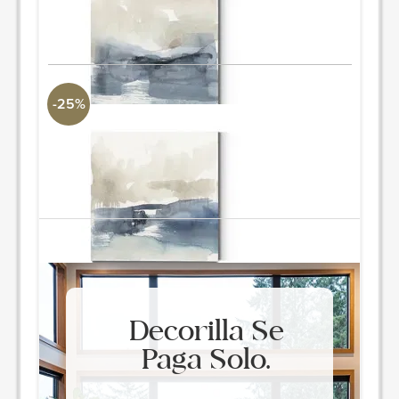
40" Al x 40" An x 1" Prof
PIDE Y AHORRA
-25%
" Fog On The Horizon IV "
Arte International
40" Al x 40" An x 1" Prof
PIDE Y AHORRA
Decorilla Se
Paga Solo.