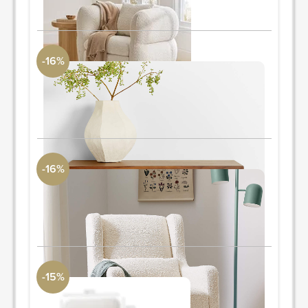
-16%
Walnut Wood Floating Shelf 24"
Crate and Barrel
24"
PIDE Y AHORRA
-16%
Wally Ivory Boucle Nursery Glider Chair
Crate & Kids
Ancho: 25" Profundidad: 32" Altura: 37.5"
PIDE Y AHORRA
-15%
Colin King Bed Oatmeal
Moe's Home Collection