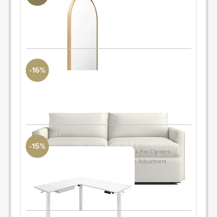
Uttermost Collection
30" x 20"
PIDE Y AHORRA
-16%
Lounge 73" Full Sleeper Sofa
Crate and Barrel
Sofá cama completo de 73"
PIDE Y AHORRA
-15%
Mount-it Large Electric Adjustable Desk For Corners,
Standing Desk With Smooth Ergonomic Adjustment
DwellStudio
55.1'' W X 63'' D
PIDE Y AHORRA