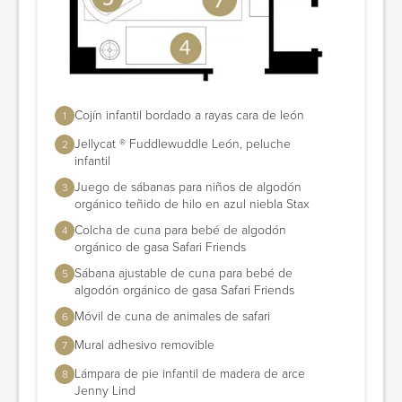
Cojín infantil bordado a rayas cara de león
1
Jellycat ® Fuddlewuddle León, peluche
2
infantil
Juego de sábanas para niños de algodón
3
orgánico teñido de hilo en azul niebla Stax
Colcha de cuna para bebé de algodón
4
orgánico de gasa Safari Friends
Sábana ajustable de cuna para bebé de
5
algodón orgánico de gasa Safari Friends
Móvil de cuna de animales de safari
6
Mural adhesivo removible
7
Lámpara de pie infantil de madera de arce
8
Jenny Lind