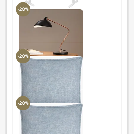
-28%
Leap Table Lamp - Black
Revelation
5.5"H x 9.5"W x 10"D
PIDE Y AHORRA
-28%
Thurman Accent Pillow Down
Surya Collection
18" L x 18" A
PIDE Y AHORRA
-28%
Thurman Accent Pillow Down
Surya Collection
20" L x 20" A
PIDE Y AHORRA