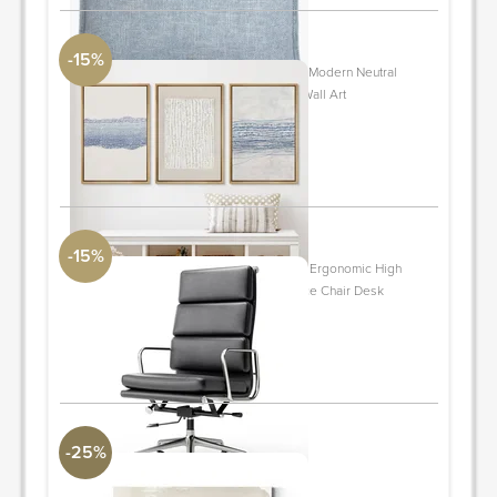
-15%
Geometric Line Blue Grunge Abstract Modern Neutral
Pictures Frame Canvas 3 Piece Print Wall Art
DwellStudio
36" H x 24" W x 1.5" D
PIDE Y AHORRA
-15%
Genuine Leather Office Chair, 400LBS Ergonomic High
Back Lumbar Back Support, Conference Chair Desk
DwellStudio
23.2"
PIDE Y AHORRA
-25%
" Fog On The Horizon VI "
Arte International