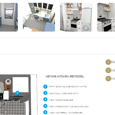
ti
1
ca
2
co
3