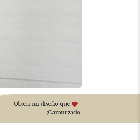
Obtén un diseño que
-
¡Garantizado!