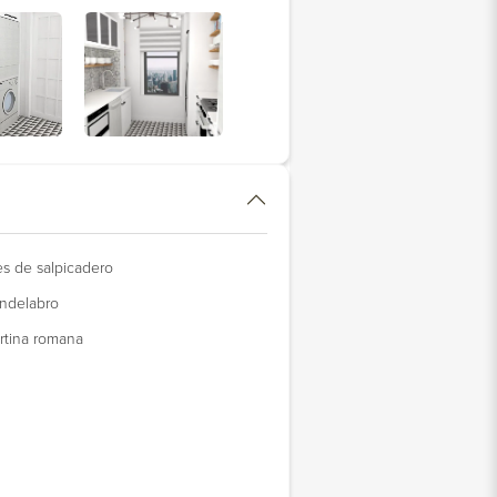
les de salpicadero
ndelabro
rtina romana