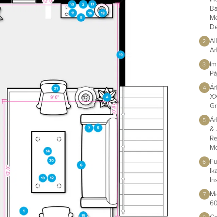
Ba
Me
D
Al
2
Ar
Im
3
Pá
Ár
4
XX
Gr
Ár
5
& 
Re
M
Fu
6
Ik
In
Ma
7
60
Ce