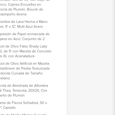
nco, Cojines Envueltos en
zcla de Plumón, Boucle de
esempeño Avena
fombra de Lana Hecha a Mano
let, 9' x 12', Multi Azul Acero
presión de Papel enmarcada de
jaros en Azul, Conjunto de 2
bol de Olivo Falso Shady Lady
L de 9' con Maceta de Concreto
is XL con Acanaladura
bol de Olivo Artificial en Maceta
Jardiniere de Piedra Texturizada
donda Curvada de Tamaño
ediano
nda de Almohada de Alfombra
at Thea, Terracota, 20X20, Con
serto de Plumón
nta de Flecos Soñadora, 50 x
", Camello
sta de Hierba Marina Curvada,