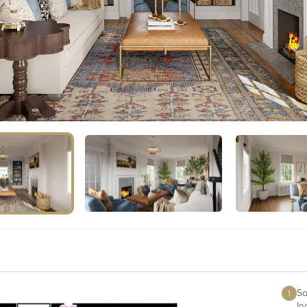
So
1
In