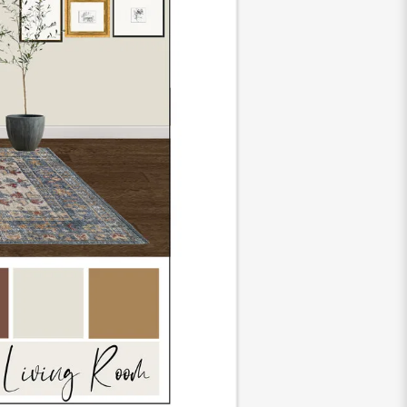
mpara de mesa de cerámica
ris de 21", base negra mate con
ntalla grande texturada, marfil
lección de impresiones de
red Chateau Gallery - 6 piezas
nco de Cuero Harlow
llón de acento Rose de The
erygirl®