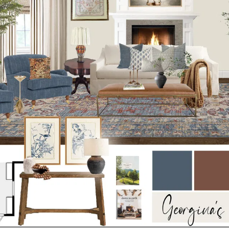
Lá
17
Fa
pa
Co
18
pa
Ba
19
Si
20
Ev