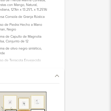
stas con Mango, Natural,
diana, 12"An x 13.25"L x 11.25"Al
sa Consola de Granja Rústica
so de Piedra Hecho a Mano
vian, Negro
ma de Capullo de Magnolia
lsa, Conjunto de 12
ma de olivo negro sintético,
rde
so de Terracota Envejecido
cho a Mano, Pequeño, 11.25"Al,
anco
ndelabros Modena para Velas,
tón Antiguo, Conjunto de 3
sa de Bebidas de Latón
cetado, Latón Antiguo
zón de Pedestal Torcido, Regular,
gro Carbonizado