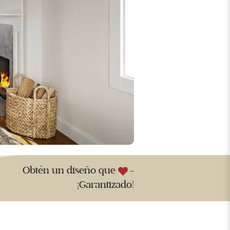
Obtén un diseño que
-
¡Garantizado!