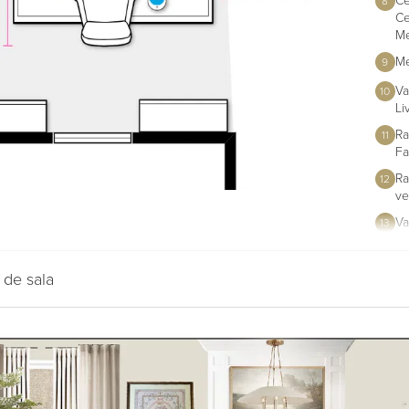
8
Ce
Me
Me
9
Va
10
Li
Ra
11
Fa
Ra
12
ve
Va
13
He
Bl
 de sala
Ca
14
La
Me
15
Fa
Ta
16
Ne